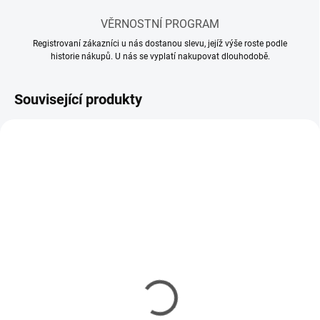
VĚRNOSTNÍ PROGRAM
Registrovaní zákazníci u nás dostanou slevu, jejíž výše roste podle
historie nákupů. U nás se vyplatí nakupovat dlouhodobě.
Související produkty
SKLADEM
SKLADEM
(11 KS)
(5 KS)
Mr Hobby - Gunze Mr.
Mr Hobby - Gunze Mr.
Cement S (40 ml)
Cement SP (40 ml)
143 Kč
150 Kč