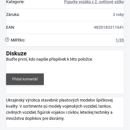
Kategorie
:
Figurky vojáků z 2. světové války
Záruka
:
2 roky
EAN
:
4820183311641
?
Měřítko
:
1/35
Diskuze
Buďte první, kdo napíše příspěvek k této položce.
Přidat komentář
Ukrajinský výrobca stavebníc plastových modelov špičkovej
kvality. V sortimente sú modely vojenských vozidiel, tankov,
civilných vozidiel, figúrok vojakov i civilov, leteckej techniky a
množstva doplnkov pre diorámy.