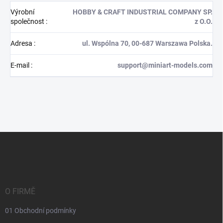
Výrobní
HOBBY & CRAFT INDUSTRIAL COMPANY SP.
společnost
:
z O.O.
Adresa
:
ul. Wspólna 70, 00-687 Warszawa Polska.
E-mail
:
support@miniart-models.com
Z
á
p
a
t
í
O FIRMĚ
01 Obchodní podmínky