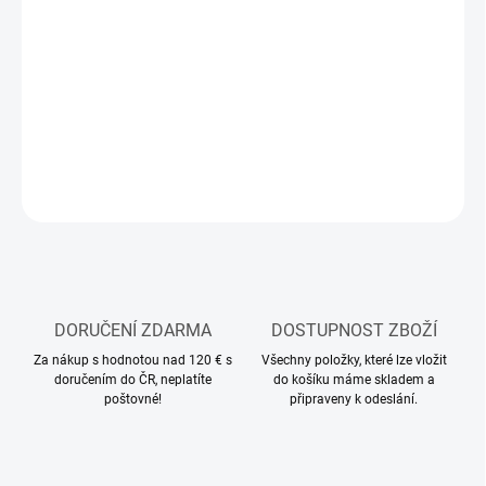
11.8.2026
MOŽNOSTI
DORUČENÍ
−
+
Přidat do košíku
ZEPTAT SE
HLÍDAT
DORUČENÍ ZDARMA
DOSTUPNOST ZBOŽÍ
Za nákup s hodnotou nad 120 € s
Všechny položky, které lze vložit
doručením do ČR, neplatíte
do košíku máme skladem a
poštovné!
připraveny k odeslání.