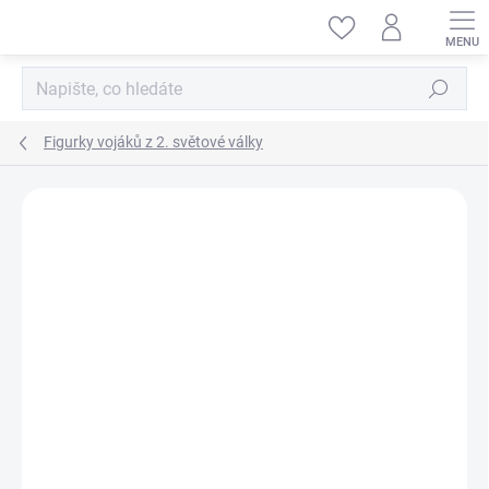
Přejít
na
obsah
Hledat
Figurky vojáků z 2. světové války
ZNAČKA:
MINIART