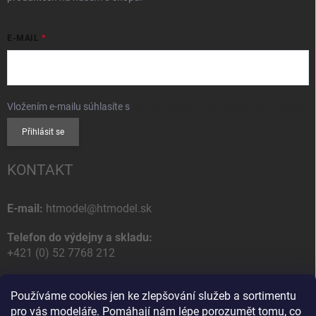
E-MAIL
Vložením e-mailu súhlasíte s
podmienkami ochrany osobných údajov
Přihlásit se
KONTAKT
E-mail:
htmodel@htmodel.sk
Telefon do výdejny a skladu:
+421 (0) 52 7768 212
Poštovní / Odběrná adresa:
Používáme cookies jen ke zlepšování služeb a sortimentu
HT model
pro vás modeláře. Pomáhají nám lépe porozumět tomu, co
Na letisko 49