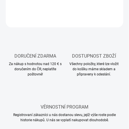
ZEPTAT SE
HLÍDAT
DORUČENÍ ZDARMA
DOSTUPNOST ZBOŽÍ
Za nákup s hodnotou nad 120 € s
Všechny položky, které lze vložit
doručením do ČR, neplatíte
do košíku máme skladem a
poštovné!
připraveny k odeslání.
VĚRNOSTNÍ PROGRAM
Registrovaní zákazníci u nás dostanou slevu, jejíž výše roste podle
historie nákupů. U nás se vyplatí nakupovat dlouhodobě.