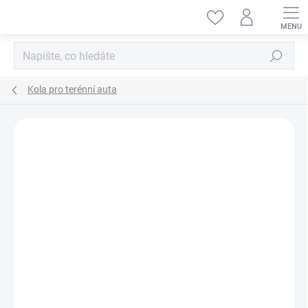
Přejít
na
obsah
Hledat
Kola pro terénní auta
ZNAČKA:
DF-MODELS