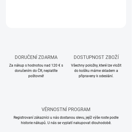
ZEPTAT SE
HLÍDAT
DORUČENÍ ZDARMA
DOSTUPNOST ZBOŽÍ
Za nákup s hodnotou nad 120 € s
Všechny položky, které lze vložit
doručením do ČR, neplatíte
do košíku máme skladem a
poštovné!
připraveny k odeslání.
VĚRNOSTNÍ PROGRAM
Registrovaní zákazníci u nás dostanou slevu, jejíž výše roste podle
historie nákupů. U nás se vyplatí nakupovat dlouhodobě.