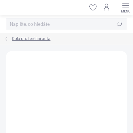
Přejít
na
obsah
Hledat
Kola pro terénní auta
ZNAČKA:
TAMIYA