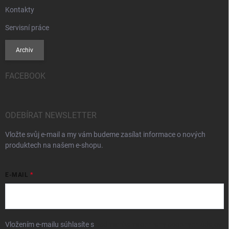
Kontakty
Servisní práce
Archiv
FACEBOOK
ODEBÍRAT NEWSLETTER
Vložte svůj e-mail a my vám budeme zasílat informace o nových
produktech na našem e-shopu.
E-MAIL
Vložením e-mailu súhlasíte s
podmienkami ochrany osobných údajov