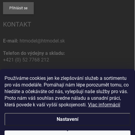
Přihlásit se
KONTAKT
E-mail:
htmodel@htmodel.sk
Telefon do výdejny a skladu:
+421 (0) 52 7768 212
Poštovní / Odběrná adresa:
Používáme cookies jen ke zlepšování služeb a sortimentu
HT model
pro vás modeláře. Pomáhají nám lépe porozumět tomu, co
Na letisko 49
hledáte a očekáváte od nás, vylepšují naše služby pro vás.
058 01 Poprad
Proto nám váš souhlas zvedne náladu a usnadní práci,
Slovenská Republika
která povede k vaší vyšší spokojenosti.
Viac informácií
Nastavení
Copyright 2026
HT model
. Všechna práva vyhrazena.
Upravit nastavení