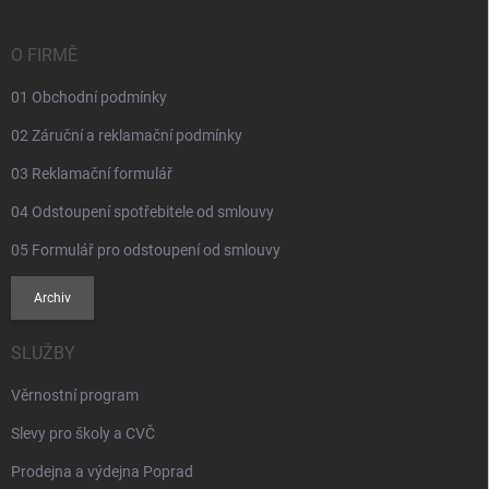
a
t
í
O FIRMĚ
01 Obchodní podmínky
02 Záruční a reklamační podmínky
03 Reklamační formulář
04 Odstoupení spotřebitele od smlouvy
05 Formulář pro odstoupení od smlouvy
Archiv
SLUŽBY
Věrnostní program
Slevy pro školy a CVČ
Prodejna a výdejna Poprad