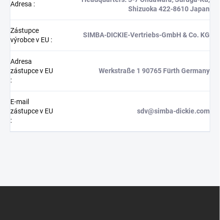
Adresa
:
Shizuoka 422-8610 Japan
Zástupce
SIMBA-DICKIE-Vertriebs-GmbH & Co. KG
výrobce v EU
:
Adresa
zástupce v EU
Werkstraße 1 90765 Fürth Germany
:
E-mail
zástupce v EU
sdv@simba-dickie.com
:
Z
á
p