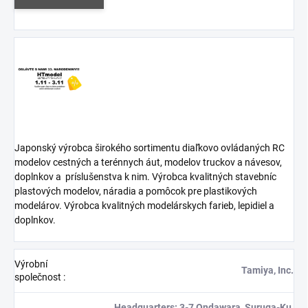
Japonský výrobca širokého sortimentu diaľkovo ovládaných RC
modelov cestných a terénnych áut, modelov truckov a návesov,
doplnkov a
príslušenstva k nim. Výrobca kvalitných stavebníc
plastových modelov, náradia a pomôcok pre plastikových
modelárov. Výrobca kvalitných modelárskych farieb, lepidiel a
doplnkov.
Výrobní
Tamiya, Inc.
společnost
:
Headquarters: 3-7 Ondawara, Suruga-Ku,